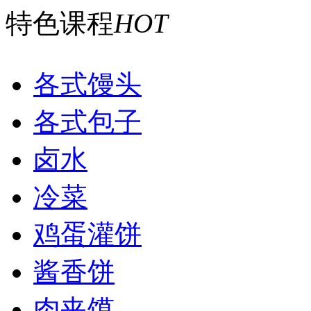
特色课程
HOT
各式馒头
各式包子
卤水
冷菜
鸡蛋灌饼
酱香饼
肉夹馍