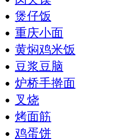
煲仔饭
重庆小面
黄焖鸡米饭
豆浆豆脑
炉桥手擀面
叉烧
烤面筋
鸡蛋饼