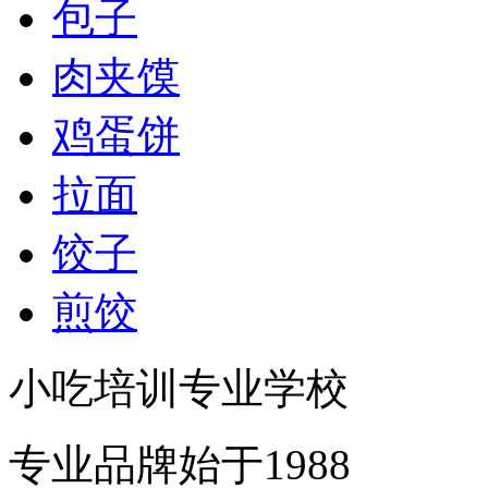
包子
肉夹馍
鸡蛋饼
拉面
饺子
煎饺
小吃培训专业学校
专业品牌始于1988